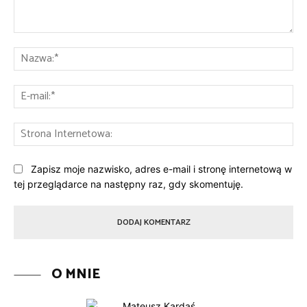
Komentarz:
Na
E-
mai
St
Int
Zapisz moje nazwisko, adres e-mail i stronę internetową w
tej przeglądarce na następny raz, gdy skomentuję.
O MNIE