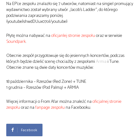
Na EP’ce zespołu znalazło się 7 utworów, natomiast na singiel promujący
wydawnictwo został wybrany utwór „Jacob’s Ladder”, do którego
podziwiania zapraszamy poniżej.
{youtube}shwdDUux07o{/youtube}
Płytę można nabywać na
oficjanlej stronie zespołu
oraz w serwisie
Soundpark
.
Obecnie zespół przygotowuje się do jesiennych koncertów, podczas
których będzie dzielić scenę chociażby z zespołami
Armia
i Tune.
Obecnie znane są dwie daty koncertów muzyków:
18 października – Rzeszów (Red Zone) + TUNE
1 grudnia – Rzeszów (Pod Palmą) + ARMIA
Więcej informacji o From Afar można znaleźć na
oficjalnej stronie
zespołu
oraz na
fanpage zespołu
na Facebooku.
Facebook