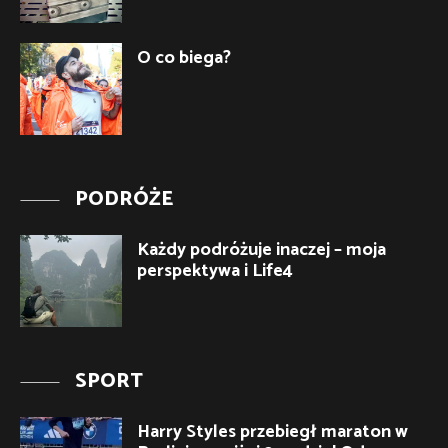
O co biega?
PODRÓŻE
Każdy podróżuje inaczej – moja
perspektywa i Life4
SPORT
Harry Styles przebiegł maraton w