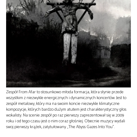
Zespół From Afar to stosunkowo młoda formacja, która słynie przede
wszystkim z niezwykle energicznych i dynamicznych koncertów. Jest to
zespół metalowy, który ma na swoim koncie niezwykle klimatyczne
kompozycje, których bardzo dużym atutem jest charakterystyczny głos
wokalisty. Na scenie zespół po raz pierwszy zaprezentował się w 2009
roku i od tego czasu jest o nim coraz głośniej. Obecnie muzycy wydali
swoj pierwszy krążek, zatytułowany „The Abyss Gazes Into You”.