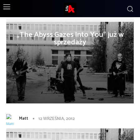
„The Abyss Gazes Into You” już w
sprzedaży
Matt
12 WRZEŚNIA, 2012