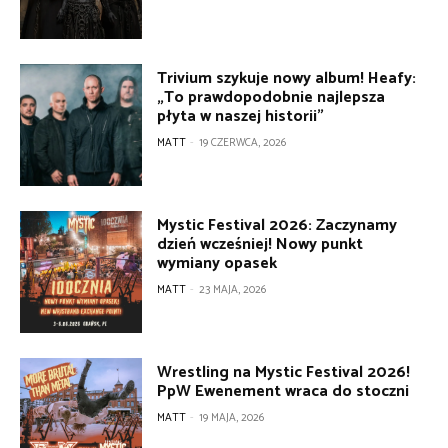
Trivium szykuje nowy album! Heafy:
„To prawdopodobnie najlepsza
płyta w naszej historii”
MATT
-
19 CZERWCA, 2026
Mystic Festival 2026: Zaczynamy
dzień wcześniej! Nowy punkt
wymiany opasek
MATT
-
23 MAJA, 2026
Wrestling na Mystic Festival 2026!
PpW Ewenement wraca do stoczni
MATT
-
19 MAJA, 2026