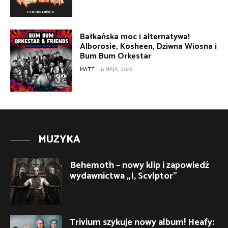
Bałkańska moc i alternatywa!
Alborosie, Kosheen, Dziwna Wiosna i
Bum Bum Orkestar
MATT
-
6 MAJA, 2026
MUZYKA
Behemoth – nowy klip i zapowiedź
wydawnictwa „I, Scvlptor”
Trivium szykuje nowy album! Heafy: