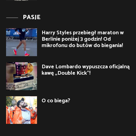
PASJE
Harry Styles przebiegł maraton w
Berlinie poniżej 3 godzin! Od
mikrofonu do butów do biegania!
Dave Lombardo wypuszcza oficjalną
kawę „Double Kick”!
O co biega?