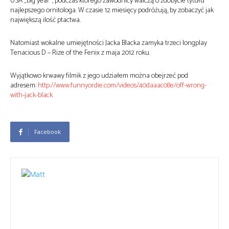
USA „big year”, podczas którego zawodnicy walczą o zdobycie tytułu
najlepszego ornitologa. W czasie 12 miesięcy podróżują, by zobaczyć jak
największą ilość ptactwa.
Natomiast wokalne umiejętności Jacka Blacka zamyka trzeci longplay
Tenacious D – Rize of the Fenix z maja 2012 roku.
Wyjątkowo krwawy filmik z jego udziałem można obejrzeć pod
adresem:
http://www.funnyordie.com/videos/40daaac08e/off-wrong-
with-jack-black
Facebook