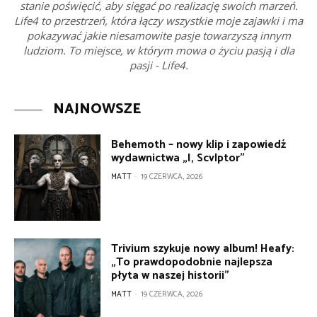
stanie poświęcić, aby sięgać po realizację swoich marzeń.
Life4 to przestrzeń, która łączy wszystkie moje zajawki i ma
pokazywać jakie niesamowite pasje towarzyszą innym
ludziom. To miejsce, w którym mowa o życiu pasją i dla
pasji - Life4.
NAJNOWSZE
Behemoth – nowy klip i zapowiedź
wydawnictwa „I, Scvlptor”
MATT
-
19 CZERWCA, 2026
Trivium szykuje nowy album! Heafy:
„To prawdopodobnie najlepsza
płyta w naszej historii”
MATT
-
19 CZERWCA, 2026