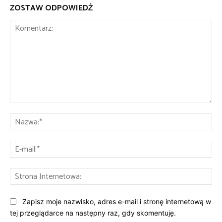
ZOSTAW ODPOWIEDŹ
Komentarz:
Na
E-
mai
St
Int
Zapisz moje nazwisko, adres e-mail i stronę internetową w
tej przeglądarce na następny raz, gdy skomentuję.