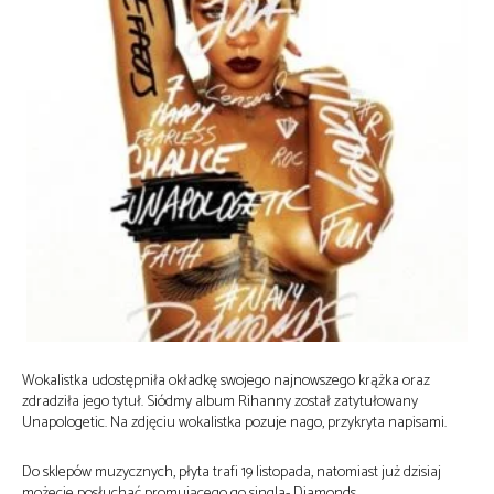
Wokalistka udostępniła okładkę swojego najnowszego krążka oraz
zdradziła jego tytuł. Siódmy album Rihanny został zatytułowany
Unapologetic. Na zdjęciu wokalistka pozuje nago, przykryta napisami.
Do sklepów muzycznych, płyta trafi 19 listopada, natomiast już dzisiaj
możecie posłuchać promującego go singla- Diamonds.