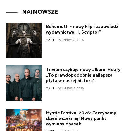
NAJNOWSZE
Behemoth – nowy klip i zapowiedź
wydawnictwa „I, Scvlptor”
MATT
-
19 CZERWCA, 2026
Trivium szykuje nowy album! Heafy:
„To prawdopodobnie najlepsza
płyta w naszej historii”
MATT
-
19 CZERWCA, 2026
Mystic Festival 2026: Zaczynamy
dzień wcześniej! Nowy punkt
wymiany opasek