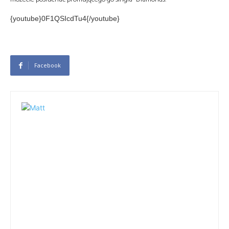
{youtube}0F1QSIcdTu4{/youtube}
Facebook