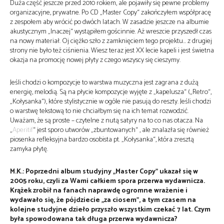
Duża część jeszcze przed 2010 rokiem, ale pojawiły się pewne problemy
organizacyjne, prywatne. Po CD „Master Copy“ zakończyłem współpracę
z zespołem aby wrócić po dwóch latach. W zasadzie jeszcze na albumie
akustycznym „Inaczej“ wystąpiłem gościnnie. Aż wreszcie przyszedł czas
na nowy materiał. Oj ciężko szło z zamknięciem tego projektu… z drugiej
strony nie było też ciśnienia. Wiesz teraz jest XX lecie kapeli i jest świetna
okazja na promocję nowej płyty z czego wszyscy się cieszymy.
Jeśli chodzi o kompozycje to warstwa muzyczna jest zagrana z dużą
energię, melodią. Są na płycie kompozycje wyjęte z „kapelusza“ („Retro“,
„Kołysanka“), które stylistycznie w ogóle nie pasują do reszty. Jeśli chodzi
o warstwę tekstową to nie chciałbym się na ich temat rozwodzić.
Uważam, że są proste – czytelne z nutą satyry na to co nas otacza. Na
„
Aperitif
“ jest sporo utworów „zbuntowanych“ , ale znalazła się również
piosenka refleksyjna bardzo osobista pt. „Kołysanka“, która zresztą
zamyka płytę.
M.K.: Poprzedni album studyjny „Master Copy” ukazał się w
2005 roku, czyli za Wami całkiem spora przerwa wydawnicza.
Krążek zrobił na fanach naprawdę ogromne wrażenie i
wydawało się, że pójdziecie „za ciosem”, a tym czasem na
kolejne studyjne dzieło przyszło wszystkim czekać 7 lat. Czym
była spowodowana tak długa przerwa wydawnicza?