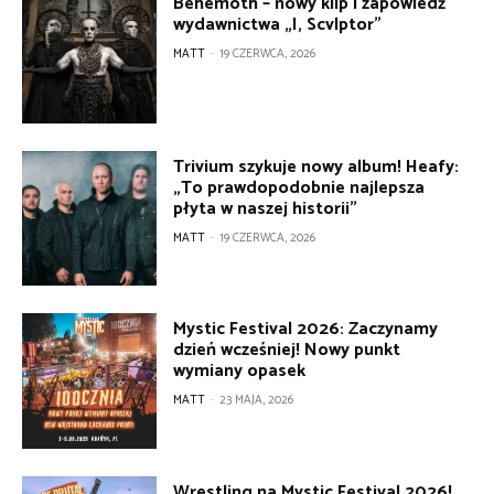
Behemoth – nowy klip i zapowiedź
wydawnictwa „I, Scvlptor”
MATT
-
19 CZERWCA, 2026
Trivium szykuje nowy album! Heafy:
„To prawdopodobnie najlepsza
płyta w naszej historii”
MATT
-
19 CZERWCA, 2026
Mystic Festival 2026: Zaczynamy
dzień wcześniej! Nowy punkt
wymiany opasek
MATT
-
23 MAJA, 2026
Wrestling na Mystic Festival 2026!