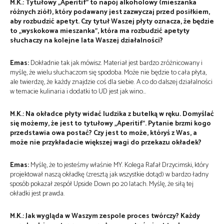
M.K.: Tytułowy „Aperitif” to napój alkoholowy (mieszanka
różnych ziół), który podawany jest zazwyczaj przed posiłkiem,
aby rozbudzić apetyt. Czy tytuł Waszej płyty oznacza, że będzie
to „wyskokowa mieszanka”, która ma rozbudzić apetyty
słuchaczy na kolejne lata Waszej działalności?
Emas:
Dokładnie tak jak mówisz. Materiał jest bardzo zróżnicowany i
myślę, że wielu słuchaczom się spodoba. Może nie będzie to cała płyta,
ale twierdzę, że każdy znajdzie coś dla siebie. A co do dalszej działalności
w temacie kulinaria i dodatki to UD jest jak wino…
M.K.: Na okładce płyty widać ludzika z butelką w ręku. Domyślać
się możemy, że jest to tytułowy „Aperitif”. Pytanie brzmi kogo
przedstawia owa postać? Czy jest to może, któryś z Was, a
może nie przykładacie większej wagi do przekazu okładek?
Emas:
Myślę, że to jesteśmy właśnie MY. Kolega Rafał Drzycimski, który
projektował naszą okładkę (zresztą jak wszystkie dotąd) w bardzo ładny
sposób pokazał zespół Upside Down po 20 latach. Myślę, że siłą tej
okładki jest prawda.
M.K.: Jak wygląda w Waszym zespole proces twórczy? Każdy