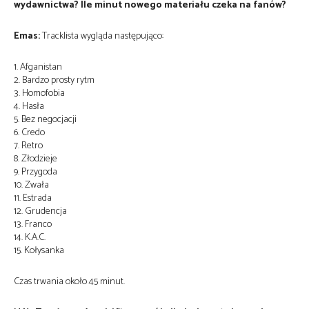
wydawnictwa? Ile minut nowego materiału czeka na fanów?
Emas:
Tracklista wygląda następująco:
1. Afganistan
2. Bardzo prosty rytm
3. Homofobia
4. Hasła
5. Bez negocjacji
6. Credo
7. Retro
8. Złodzieje
9. Przygoda
10. Zwała
11. Estrada
12. Grudencja
13. Franco
14. K.A.C.
15. Kołysanka
Czas trwania około 45 minut.