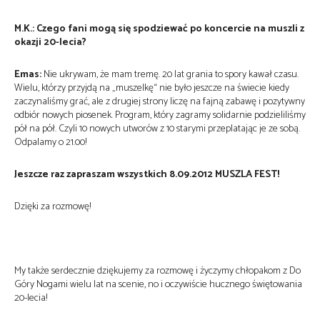
M.K.: Czego fani mogą się spodziewać po koncercie na muszli z
okazji 20-lecia?
Emas:
Nie ukrywam, że mam tremę. 20 lat grania to spory kawał czasu.
Wielu, którzy przyjdą na „muszelkę“ nie było jeszcze na świecie kiedy
zaczynaliśmy grać, ale z drugiej strony liczę na fajną zabawę i pozytywny
odbiór nowych piosenek. Program, który zagramy solidarnie podzieliliśmy
pół na pół. Czyli 10 nowych utworów z 10 starymi przeplatając je ze sobą.
Odpalamy o 21.00!
Jeszcze raz zapraszam wszystkich 8.09.2012 MUSZLA FEST!
Dzięki za rozmowę!
My także serdecznie dziękujemy za rozmowę i życzymy chłopakom z Do
Góry Nogami wielu lat na scenie, no i oczywiście hucznego świętowania
20-lecia!