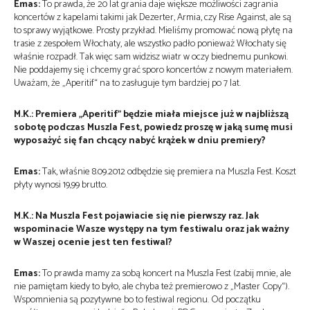
Emas:
To prawda, że 20 lat grania daje większe możliwości zagrania
koncertów z kapelami takimi jak Dezerter, Armia, czy Rise Against, ale są
to sprawy wyjątkowe. Prosty przykład. Mieliśmy promować nową płytę na
trasie z zespołem Włochaty, ale wszystko padło ponieważ Włochaty się
właśnie rozpadł. Tak więc sam widzisz wiatr w oczy biednemu punkowi.
Nie poddajemy się i chcemy grać sporo koncertów z nowym materiałem.
Uważam, że „Aperitif“ na to zasługuje tym bardziej po 7 lat.
M.K.: Premiera „Aperitif” będzie miała miejsce już w najbliższą
sobotę podczas Muszla Fest, powiedz proszę w jaką sumę musi
wyposażyć się fan chcący nabyć krążek w dniu premiery?
Emas:
Tak, właśnie 8.09.2012 odbędzie się premiera na Muszla Fest. Koszt
płyty wynosi 19,99 brutto.
M.K.: Na Muszla Fest pojawiacie się nie pierwszy raz. Jak
wspominacie Wasze występy na tym festiwalu oraz jak ważny
w Waszej ocenie jest ten festiwal?
Emas:
To prawda mamy za sobą koncert na Muszla Fest (zabij mnie, ale
nie pamiętam kiedy to było, ale chyba też premierowo z „Master Copy“).
Wspomnienia są pozytywne bo to festiwal regionu. Od początku