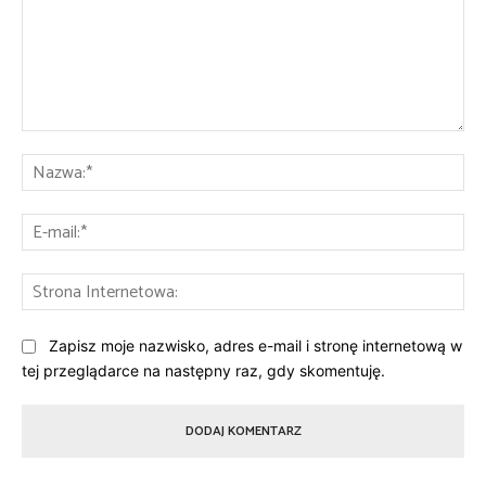
Komentarz:
Na
E-
mai
St
Int
Zapisz moje nazwisko, adres e-mail i stronę internetową w
tej przeglądarce na następny raz, gdy skomentuję.