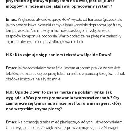
przychodzi z gotowym pomysłem na utwór, jest to „burza
mózgów”, a może macie jakiś swój opracowany system ?
Emas:
Większość utworów, „projektów“ wyszło od Bartassa (git,voc.), ale
jak to zawsze bywa piosenki zamykaliśmy wspólnie dopracowując frazy,
tempa, wokale. Nie ma w tym nic nowatorskiego i myślę, że wiele
zespołów komponuje podobnie. Warto dodać, że na płytę nie zmieściły
się inne utwory, ale od przybytku głowa nie boli.
M.K.: Kto zajmuje się pisaniem tekstów w Upside Down?
Emas:
Jak wspomniałem wcześniej jestem autorem prawie wszystkich
tekstów, ale zdarza się, że piszę tekst na próbie z pomocą kolegów. Jednak
obróbka końcowa należy do mnie.
M.K.: Upside Down to znana marka na polskim rynku. Jak
wygląda u Was proces promowania twórczości zespołu? Czy
zajmujecie się tym sami, a może jest to rola managera, który
nad wszystkim trzyma pieczę?
Emas:
Na promocję trzeba mieć pieniądze, o których już wspomniałem.
U nas wygląda to tak, że większością spraw zajmuje się nasz Manager