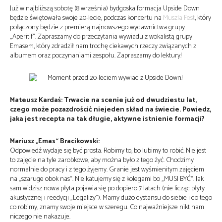
Już w najbliższą sobotę (8 września) bydgoska formacja Upside Down
będzie świętowała swoje 20-lecie, podczas koncertu na
Muszla Fest
, który
połączony będzie z premierą najnowszego wydawnictwa grupy
„Aperitif”. Zapraszamy do przeczytania wywiadu z wokalistą grupy
Emasem, który zdradził nam trochę ciekawych rzeczy związanych z
albumem oraz poczynaniami zespołu. Zapraszamy do lektury!
Mateusz Kardaś: Trwacie na scenie już od dwudziestu lat,
czego może pozazdrościć niejeden skład na świecie. Powiedz,
jaka jest recepta na tak długie, aktywne istnienie formacji?
Mariusz „Emas“ Bracikowski:
Odpowiedź wydaje się być prosta. Robimy to, bo lubimy to robić. Nie jest
to zajęcie na tyle zarobkowe, aby można było z tego żyć. Chodzimy
normalnie do pracy i z tego żyjemy. Granie jest wyśmienitym zajęciem
na „szaruge obok nas“. Nie katujemy się z kolegami bo „MUSI BYĆ“. Jak
sam widzisz nowa płyta pojawia się po dopiero 7 latach (nie licząc płyty
akustycznej i reedycji „Legalizy“). Mamy dużo dystansu do siebie i do tego
co robimy, znamy swoje miejsce w szeregu. Co najważniejsze nikt nam
niczego nie nakazuje.