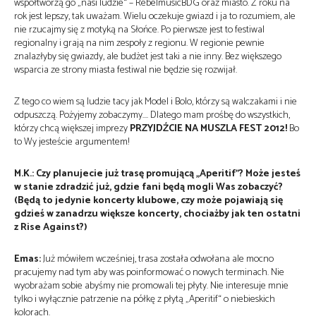
współtworzą go „nasi ludzie“ – RebelmusicBDG oraz miasto. Z roku na
rok jest lepszy, tak uważam. Wielu oczekuje gwiazd i ja to rozumiem, ale
nie rzucajmy się z motyką na Słońce. Po pierwsze jest to festiwal
regionalny i grają na nim zespoły z regionu. W regionie pewnie
znalazłyby się gwiazdy, ale budżet jest taki a nie inny. Bez większego
wsparcia ze strony miasta festiwal nie będzie się rozwijał.
Z tego co wiem są ludzie tacy jak Model i Bolo, którzy są walczakami i nie
odpuszczą. Pożyjemy zobaczymy…. Dlatego mam prośbę do wszystkich,
którzy chcą większej imprezy
PRZYJDŹCIE NA MUSZLA FEST 2012!
Bo
to Wy jesteście argumentem!
M.K.: Czy planujecie już trasę promującą „Aperitif”? Może jesteś
w stanie zdradzić już, gdzie fani będą mogli Was zobaczyć?
(Będą to jedynie koncerty klubowe, czy może pojawiają się
gdzieś w zanadrzu większe koncerty, chociażby jak ten ostatni
z Rise Against?)
Emas:
Już mówiłem wcześniej, trasa została odwołana ale mocno
pracujemy nad tym aby was poinformować o nowych terminach. Nie
wyobrażam sobie abyśmy nie promowali tej płyty. Nie interesuje mnie
tylko i wyłącznie patrzenie na półkę z płytą „Aperitif“ o niebieskich
kolorach.