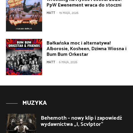
PpW Ewenement wraca do stoczni
MATT
-
19 MAJA, 2026
Bałkańska moc i alternatywa!
Alborosie, Kosheen, Dziwna Wiosna i
Bum Bum Orkestar
MATT
-
6 MAJA, 2026
MUZYKA
Behemoth – nowy klip i zapowiedź
wydawnictwa „I, Scvlptor”