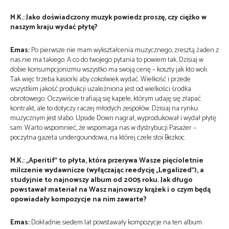
M.K.: Jako doświadczony muzyk powiedz proszę, czy ciężko w
naszym kraju wydać płytę?
Emas:
Po pierwsze nie mam wykształcenia muzycznego, zresztą żaden z
nas nie ma takiego. A co do twojego pytania to powiem tak. Dzisiaj w
dobie konsumpcjonizmu wszystko ma swoją cenę – koszty jak kto woli.
Tak więc trzeba kasiorki aby cokolwiek wydać. Wielkość i przede
wszystkim jakość produkcji uzależniona jest od wielkości środka
obrotowego. Oczywiście trafiają się kapele, którym udaję się złapać
kontrakt, ale to dotyczy raczej młodych zespołów. Dzisiaj na rynku
muzycznym jest słabo. Upside Down nagrał, wyprodukował i wydał płytę
sam. Warto wspomnieć, że wspomaga nas w dystrybucji Pasażer –
poczytna gazeta undergoundowa, na której czele stoi Bezkoc.
M.K.: „Aperitif” to płyta, która przerywa Wasze pięcioletnie
milczenie wydawnicze (wyłączając reedycję „Legalized”), a
studyjnie to najnowszy album od 2005 roku. Jak długo
powstawał materiał na Wasz najnowszy krążek i o czym będą
opowiadały kompozycje na nim zawarte?
Emas:
Dokładnie siedem lat powstawały kompozycje na ten album.