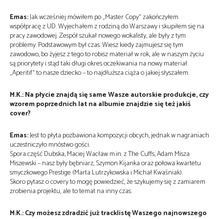
Emas:
Jak wcześniej mówiłem po „Master Copy“ zakończyłem
współpracę z UD. Wyjechałem z rodziną do Warszawy i skupiłem się na
pracy zawodowej. Zespół szukał nowego wokalisty, ale były z tym
problemy. Podstawowym był czas. Wiesz kiedy zajmujesz się tym
zawodowo, bo żyjesz z tego to robisz materiał w rok, ale w naszym życiu
są priorytety i stąd taki długi okres oczekiwania na nowy materiał.
„Aperitif“ to nasze dziecko – to najdłuższa ciąża o jakiej słyszałem.
M.K.: Na płycie znajdą się same Wasze autorskie produkcje, czy
wzorem poprzednich lat na albumie znajdzie się też jakiś
cover?
Emas:
Jest to płyta pozbawiona kompozycji obcych, jednak w nagraniach
uczestniczyło mnóstwo gości.
Spora część Dubska, Maciej Wacław m.in. z The Cuffs, Adam Misza
Miszewski – nasz były bębniarz, Szymon Kijanka oraz połowa kwartetu
smyczkowego Prestige (Marta Lutrzykowska i Michał Kwaśniak).
Skoro pytasz o covery to mogę powiedzieć, że szykujemy się z zamiarem
zrobienia projektu, ale to temat na inny czas.
M.K.: Czy możesz zdradzić już tracklistę Waszego najnowszego