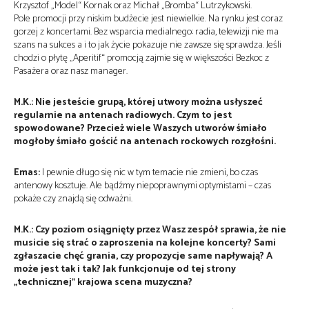
Krzysztof „Model“ Kornak oraz Michał „Bromba“ Lutrzykowski.
Pole promocji przy niskim budżecie jest niewielkie. Na rynku jest coraz
gorzej z koncertami. Bez wsparcia medialnego: radia, telewizji nie ma
szans na sukces a i to jak życie pokazuje nie zawsze się sprawdza. Jeśli
chodzi o płytę „Aperitif“ promocją zajmie się w większości Bezkoc z
Pasażera oraz nasz manager.
M.K.: Nie jesteście grupą, której utwory można usłyszeć
regularnie na antenach radiowych. Czym to jest
spowodowane? Przecież wiele Waszych utworów śmiało
mogłoby śmiało gościć na antenach rockowych rozgłośni.
Emas:
I pewnie długo się nic w tym temacie nie zmieni, bo czas
antenowy kosztuje. Ale bądźmy niepoprawnymi optymistami – czas
pokaże czy znajdą się odważni.
M.K.: Czy poziom osiągnięty przez Wasz zespół sprawia, że nie
musicie się strać o zaproszenia na kolejne koncerty? Sami
zgłaszacie chęć grania, czy propozycje same napływają? A
może jest tak i tak? Jak funkcjonuje od tej strony
„technicznej” krajowa scena muzyczna?