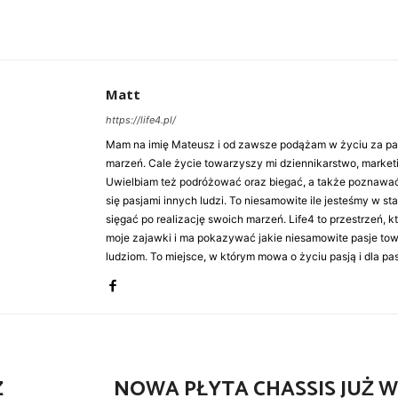
Matt
https://life4.pl/
Mam na imię Mateusz i od zawsze podążam w życiu za pasj
marzeń. Cale życie towarzyszy mi dziennikarstwo, market
Uwielbiam też podróżować oraz biegać, a także poznawa
się pasjami innych ludzi. To niesamowite ile jesteśmy w st
sięgać po realizację swoich marzeń. Life4 to przestrzeń, k
moje zajawki i ma pokazywać jakie niesamowite pasje to
ludziom. To miejsce, w którym mowa o życiu pasją i dla pasj
Z
NOWA PŁYTA CHASSIS JUŻ W