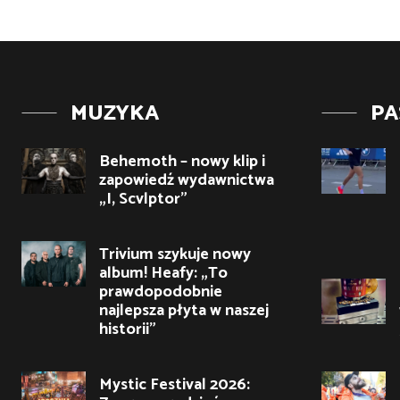
MUZYKA
PA
Behemoth – nowy klip i
zapowiedź wydawnictwa
„I, Scvlptor”
Trivium szykuje nowy
album! Heafy: „To
prawdopodobnie
najlepsza płyta w naszej
historii”
Mystic Festival 2026: