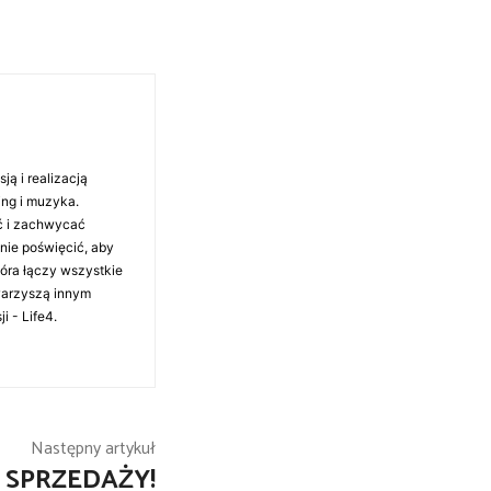
ą i realizacją
ing i muzyka.
ć i zachwycać
anie poświęcić, aby
tóra łączy wszystkie
warzyszą innym
i - Life4.
Następny artykuł
 SPRZEDAŻY!