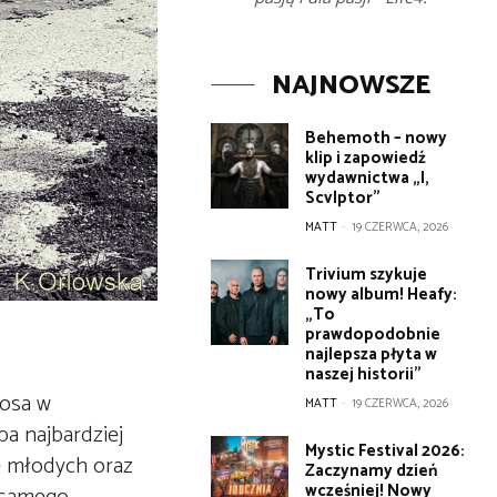
NAJNOWSZE
Behemoth – nowy
klip i zapowiedź
wydawnictwa „I,
Scvlptor”
MATT
-
19 CZERWCA, 2026
Trivium szykuje
nowy album! Heafy:
„To
prawdopodobnie
najlepsza płyta w
naszej historii”
tosa w
MATT
-
19 CZERWCA, 2026
ba najbardziej
Mystic Festival 2026:
ze młodych oraz
Zaczynamy dzień
wcześniej! Nowy