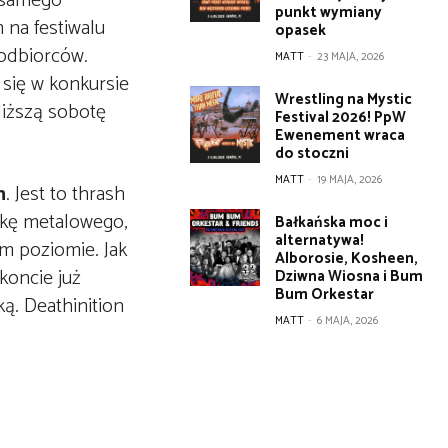
d samego
punkt wymiany
 na festiwalu
opasek
 odbiorców.
MATT
-
23 MAJA, 2026
 się w konkursie
Wrestling na Mystic
liższą sobotę
Festival 2026! PpW
Ewenement wraca
do stoczni
MATT
-
19 MAJA, 2026
n
. Jest to thrash
wkę metalowego,
Bałkańska moc i
alternatywa!
im poziomie. Jak
Alborosie, Kosheen,
koncie już
Dziwna Wiosna i Bum
Bum Orkestar
ą. Deathinition
MATT
-
6 MAJA, 2026