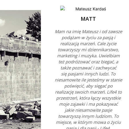
MATT
Mam na imię Mateusz i od zawsze
podążam w życiu za pasją i
realizacją marzeń. Cale życie
towarzyszy mi dziennikarstwo,
marketing i muzyka. Uwielbiam
też podróżować oraz biegać, a
także poznawać i zachwycać
się pasjami innych ludzi. To
niesamowite ile jesteśmy w stanie
poświęcić, aby sięgać po
realizację swoich marzeń. Life4 to
przestrzeń, która łączy wszystkie
moje zajawki i ma pokazywać
jakie niesamowite pasje
towarzyszą innym ludziom. To
miejsce, w którym mowa o życiu
pasją i dla pasji - Life4.