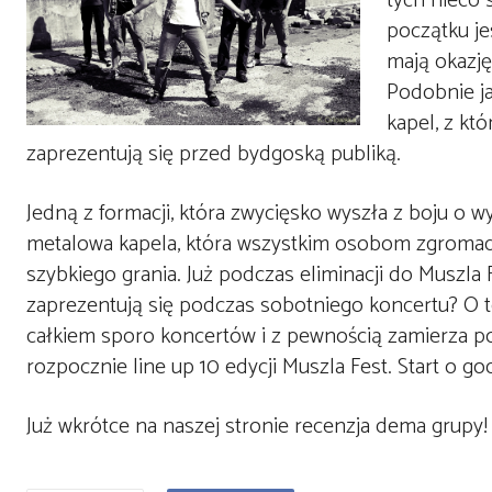
tych nieco 
początku je
mają okazj
Podobnie ja
kapel, z kt
zaprezentują się przed bydgoską publiką.
Jedną z formacji, która zwycięsko wyszła z boju o 
metalowa kapela, która wszystkim osobom zgromad
szybkiego grania. Już podczas eliminacji do Muszla 
zaprezentują się podczas sobotniego koncertu? O 
całkiem sporo koncertów i z pewnością zamierza p
rozpocznie line up 10 edycji Muszla Fest. Start o god
Już wkrótce na naszej stronie recenzja dema grupy!