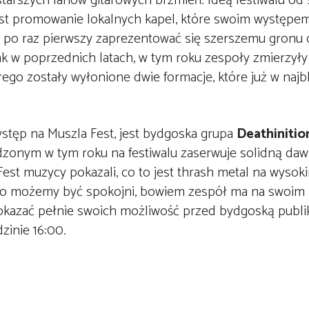
starszych fanów gitarowych brzmień. Ideą festiwalu o
st promowanie lokalnych kapel, które swoim występem
ę po raz pierwszy zaprezentować się szerszemu gronu
k w poprzednich latach, w tym roku zespoły zmierzyły
órego zostały wyłonione dwie formacje, które już w najb
występ na Muszla Fest, jest bydgoska grupa
Deathinitio
zonym w tym roku na festiwalu zaserwuje solidną da
Fest muzycy pokazali, co to jest thrash metal na wysok
to możemy być spokojni, bowiem zespół ma na swoim 
okazać pełnie swoich możliwość przed bydgoską publik
zinie 16:00.