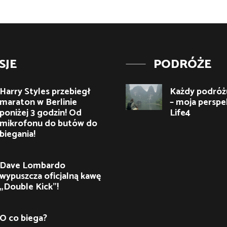
SJE
PODRÓŻE
Harry Styles przebiegł
Każdy podróżu
maraton w Berlinie
– moja perspe
poniżej 3 godzin! Od
Life4
mikrofonu do butów do
biegania!
Dave Lombardo
wypuszcza oficjalną kawę
„Double Kick”!
O co biega?