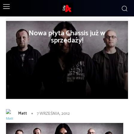
Nowa płyta Chassis już w
sprzedaży!
Matt
7 WRZEŚNIA, 2012