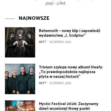
pasji - Life4.
NAJNOWSZE
Behemoth – nowy klip i zapowiedź
wydawnictwa „I, Scvlptor”
MATT
-
19 CZERWCA, 2026
Trivium szykuje nowy album! Heafy:
„To prawdopodobnie najlepsza
płyta w naszej historii”
MATT
-
19 CZERWCA, 2026
Mystic Festival 2026: Zaczynamy
dzień wcześniej! Nowy punkt