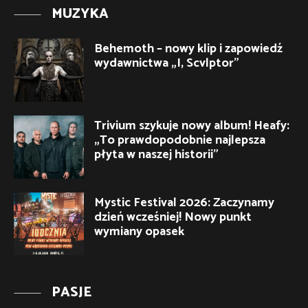
MUZYKA
Behemoth – nowy klip i zapowiedź
wydawnictwa „I, Scvlptor”
Trivium szykuje nowy album! Heafy:
„To prawdopodobnie najlepsza
płyta w naszej historii”
Mystic Festival 2026: Zaczynamy
dzień wcześniej! Nowy punkt
wymiany opasek
PASJE