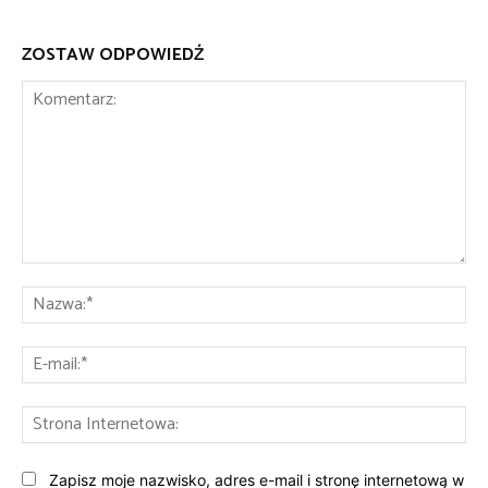
ZOSTAW ODPOWIEDŹ
Komentarz:
Na
E-
mai
St
Int
Zapisz moje nazwisko, adres e-mail i stronę internetową w