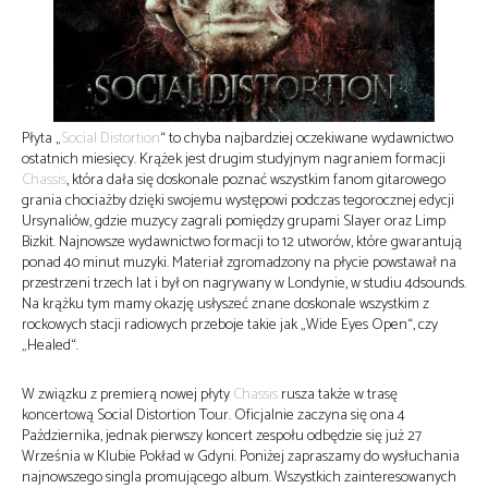
Płyta „
Social Distortion
“ to chyba najbardziej oczekiwane wydawnictwo
ostatnich miesięcy. Krążek jest drugim studyjnym nagraniem formacji
Chassis
, która dała się doskonale poznać wszystkim fanom gitarowego
grania chociażby dzięki swojemu występowi podczas tegorocznej edycji
Ursynaliów, gdzie muzycy zagrali pomiędzy grupami Slayer oraz Limp
Bizkit. Najnowsze wydawnictwo formacji to 12 utworów, które gwarantują
ponad 40 minut muzyki. Materiał zgromadzony na płycie powstawał na
przestrzeni trzech lat i był on nagrywany w Londynie, w studiu 4dsounds.
Na krążku tym mamy okazję usłyszeć znane doskonale wszystkim z
rockowych stacji radiowych przeboje takie jak „Wide Eyes Open“, czy
„Healed“.
W związku z premierą nowej płyty
Chassis
rusza także w trasę
koncertową Social Distortion Tour. Oficjalnie zaczyna się ona 4
Października, jednak pierwszy koncert zespołu odbędzie się już 27
Września w Klubie Pokład w Gdyni. Poniżej zapraszamy do wysłuchania
najnowszego singla promującego album. Wszystkich zainteresowanych