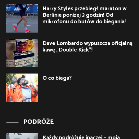
Harry Styles przebiegł maraton w
Berlinie poniżej 3 godzin! Od
mikrofonu do butów do biegania!
Dave Lombardo wypuszcza oficjalną
kawę „Double Kick”!
O co biega?
PODRÓŻE
Każdy podróżuje inaczej – moja