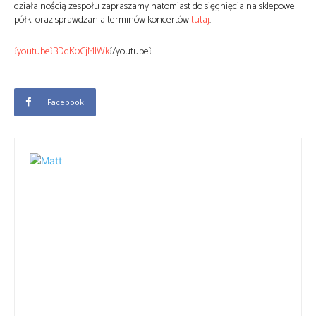
działalnością zespołu zapraszamy natomiast do sięgnięcia na sklepowe
półki oraz sprawdzania terminów koncertów
tutaj
.
{youtube}BDdK0CjMIWk
{/youtube}
Facebook