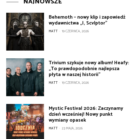
NAJNOWSZE
Behemoth – nowy klip i zapowiedź
wydawnictwa „I, Scvlptor”
MATT
-
19 CZERWCA, 2026
Trivium szykuje nowy album! Heafy:
„To prawdopodobnie najlepsza
płyta w naszej historii”
MATT
-
19 CZERWCA, 2026
Mystic Festival 2026: Zaczynamy
dzień wcześniej! Nowy punkt
wymiany opasek
MATT
-
23 MAJA, 2026