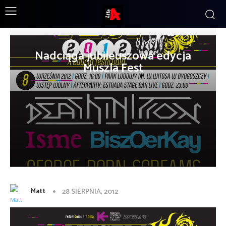
Nadciąga jubileuszowa edycja
Muszla Fest
Matt
28 SIERPNIA, 2012