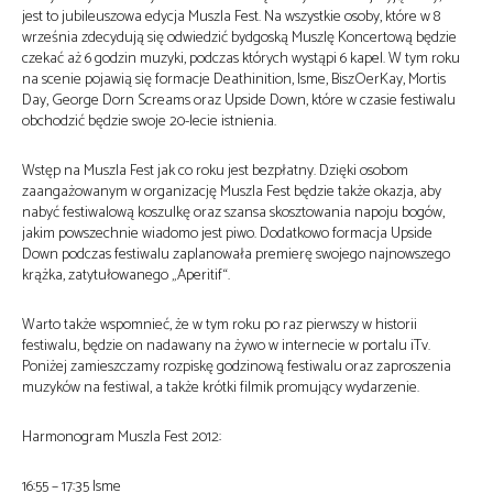
jest to jubileuszowa edycja Muszla Fest. Na wszystkie osoby, które w 8
września zdecydują się odwiedzić bydgoską Muszlę Koncertową będzie
czekać aż 6 godzin muzyki, podczas których wystąpi 6 kapel. W tym roku
na scenie pojawią się formacje Deathinition, Isme, BiszOerKay, Mortis
Day, George Dorn Screams oraz Upside Down, które w czasie festiwalu
obchodzić będzie swoje 20-lecie istnienia.
Wstęp na Muszla Fest jak co roku jest bezpłatny. Dzięki osobom
zaangażowanym w organizację Muszla Fest będzie także okazja, aby
nabyć festiwalową koszulkę oraz szansa skosztowania napoju bogów,
jakim powszechnie wiadomo jest piwo. Dodatkowo formacja Upside
Down podczas festiwalu zaplanowała premierę swojego najnowszego
krążka, zatytułowanego „Aperitif“.
Warto także wspomnieć, że w tym roku po raz pierwszy w historii
festiwalu, będzie on nadawany na żywo w internecie w portalu iTv.
Poniżej zamieszczamy rozpiskę godzinową festiwalu oraz zaproszenia
muzyków na festiwal, a także krótki filmik promujący wydarzenie.
Harmonogram Muszla Fest 2012:
16:55 – 17:35 Isme