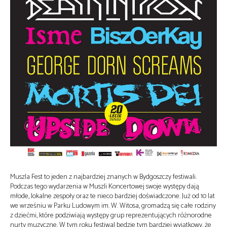
Muszla Fest to jeden z najbardziej znanych w Bydgoszczy festiwali.
Podczas tego wydarzenia w Muszli Koncertowej swoje występy dają
młode, lokalne zespoły oraz te nieco bardziej doświadczone. Już od 10 lat
we wrześniu w Parku Ludowym im. W. Witosa, gromadzą się całe rodziny
z dziećmi, które podziwiają występy grup reprezentujących różnorodne
nurty muzyczne. W tym roku festiwal będzie tym bardziej wyjątkowy, że