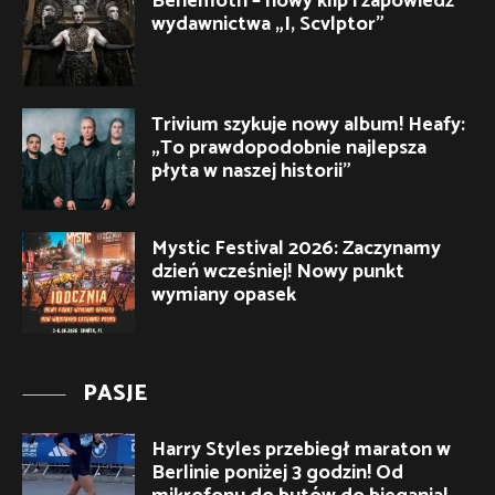
Behemoth – nowy klip i zapowiedź
wydawnictwa „I, Scvlptor”
Trivium szykuje nowy album! Heafy:
„To prawdopodobnie najlepsza
płyta w naszej historii”
Mystic Festival 2026: Zaczynamy
dzień wcześniej! Nowy punkt
wymiany opasek
PASJE
Harry Styles przebiegł maraton w
Berlinie poniżej 3 godzin! Od