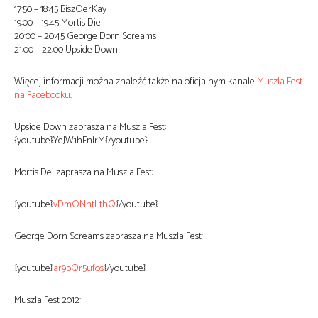
17:50 – 18:45 BiszOerKay
19:00 – 19:45 Mortis Die
20:00 – 20:45 George Dorn Screams
21:00 – 22:00 Upside Down
Więcej informacji można znaleźć także na oficjalnym kanale
Muszla Fest
na Facebooku
.
Upside Down zaprasza na Muszla Fest:
{youtube}YeJW1hFnlrM{/youtube}
Mortis Dei zaprasza na Muszla Fest:
{youtube}
vDmONhtLthQ
{/youtube}
George Dorn Screams zaprasza na Muszla Fest:
{youtube}
ar9pQr5ufos
{/youtube}
Muszla Fest 2012: