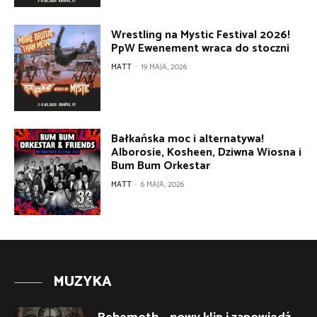
Wrestling na Mystic Festival 2026!
PpW Ewenement wraca do stoczni
MATT
-
19 MAJA, 2026
Bałkańska moc i alternatywa!
Alborosie, Kosheen, Dziwna Wiosna i
Bum Bum Orkestar
MATT
-
6 MAJA, 2026
MUZYKA