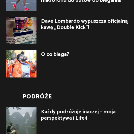
mikrofonu do butów do biegania!
Dave Lombardo wypuszcza oficjalną
kawę „Double Kick”!
O co biega?
PODRÓŻE
Każdy podróżuje inaczej – moja
perspektywa i Life4