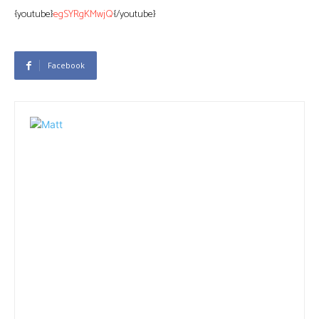
{youtube}
egSYRgKMwjQ
{/youtube}
Facebook