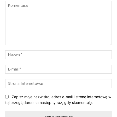
Komentarz:
Na
E-
mai
St
Int
Zapisz moje nazwisko, adres e-mail i stronę internetową w
tej przeglądarce na następny raz, gdy skomentuję.