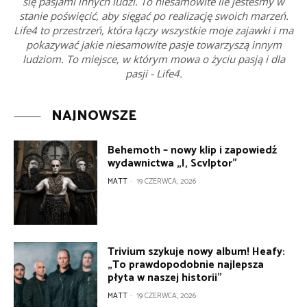
się pasjami innych ludzi. To niesamowite ile jesteśmy w
stanie poświęcić, aby sięgać po realizację swoich marzeń.
Life4 to przestrzeń, która łączy wszystkie moje zajawki i ma
pokazywać jakie niesamowite pasje towarzyszą innym
ludziom. To miejsce, w którym mowa o życiu pasją i dla
pasji - Life4.
NAJNOWSZE
Behemoth – nowy klip i zapowiedź
wydawnictwa „I, Scvlptor”
MATT
-
19 CZERWCA, 2026
Trivium szykuje nowy album! Heafy:
„To prawdopodobnie najlepsza
płyta w naszej historii”
MATT
-
19 CZERWCA, 2026