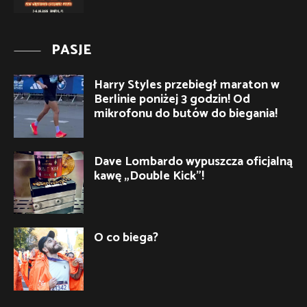
PASJE
Harry Styles przebiegł maraton w
Berlinie poniżej 3 godzin! Od
mikrofonu do butów do biegania!
Dave Lombardo wypuszcza oficjalną
kawę „Double Kick”!
O co biega?