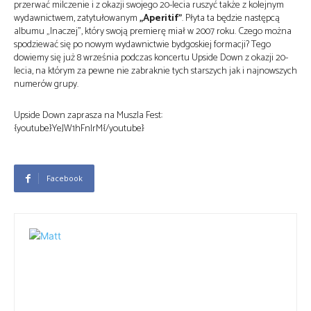
przerwać milczenie i z okazji swojego 20-lecia ruszyć także z kolejnym
wydawnictwem, zatytułowanym
„Aperitif”
. Płyta ta będzie następcą
albumu „Inaczej”, który swoją premierę miał w 2007 roku. Czego można
spodziewać się po nowym wydawnictwie bydgoskiej formacji? Tego
dowiemy się już 8 września podczas koncertu Upside Down z okazji 20-
lecia, na którym za pewne nie zabraknie tych starszych jak i najnowszych
numerów grupy.
Upside Down zaprasza na Muszla Fest:
{youtube}YeJW1hFnlrM{/youtube}
Facebook