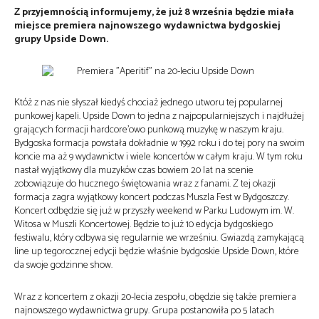
Z przyjemnością informujemy, że już 8 września będzie miała
miejsce premiera najnowszego wydawnictwa bydgoskiej
grupy Upside Down.
Któż z nas nie słyszał kiedyś chociaż jednego utworu tej popularnej
punkowej kapeli. Upside Down to jedna z najpopularniejszych i najdłużej
grających formacji hardcore’owo punkową muzykę w naszym kraju.
Bydgoska formacja powstała dokładnie w 1992 roku i do tej pory na swoim
koncie ma aż 9 wydawnictw i wiele koncertów w całym kraju. W tym roku
nastał wyjątkowy dla muzyków czas bowiem 20 lat na scenie
zobowiązuje do hucznego świętowania wraz z fanami. Z tej okazji
formacja zagra wyjątkowy koncert podczas Muszla Fest w Bydgoszczy.
Koncert odbędzie się już w przyszły weekend w Parku Ludowym im. W.
Witosa w Muszli Koncertowej. Będzie to już 10 edycja bydgoskiego
festiwalu, który odbywa się regularnie we wrześniu. Gwiazdą zamykającą
line up tegorocznej edycji będzie właśnie bydgoskie Upside Down, które
da swoje godzinne show.
Wraz z koncertem z okazji 20-lecia zespołu, obędzie się także premiera
najnowszego wydawnictwa grupy. Grupa postanowiła po 5 latach