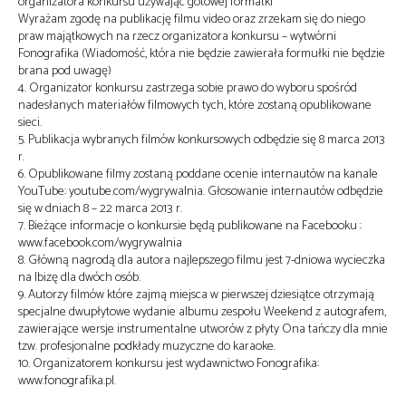
organizatora konkursu używając gotowej formatki
Wyrażam zgodę na publikację filmu video oraz zrzekam się do niego
praw majątkowych na rzecz organizatora konkursu – wytwórni
Fonografika (Wiadomość, która nie będzie zawierała formułki nie będzie
brana pod uwagę)
4. Organizator konkursu zastrzega sobie prawo do wyboru spośród
nadesłanych materiałów filmowych tych, które zostaną opublikowane
sieci.
5. Publikacja wybranych filmów konkursowych odbędzie się 8 marca 2013
r.
6. Opublikowane filmy zostaną poddane ocenie internautów na kanale
YouTube: youtube.com/wygrywalnia. Głosowanie internautów odbędzie
się w dniach 8 – 22 marca 2013 r.
7. Bieżące informacje o konkursie będą publikowane na Facebooku :
www.facebook.com/wygrywalnia
8. Główną nagrodą dla autora najlepszego filmu jest 7-dniowa wycieczka
na Ibizę dla dwóch osób.
9. Autorzy filmów które zajmą miejsca w pierwszej dziesiątce otrzymają
specjalne dwupłytowe wydanie albumu zespołu Weekend z autografem,
zawierające wersje instrumentalne utworów z płyty Ona tańczy dla mnie
tzw. profesjonalne podkłady muzyczne do karaoke.
10. Organizatorem konkursu jest wydawnictwo Fonografika:
www.fonografika.pl.