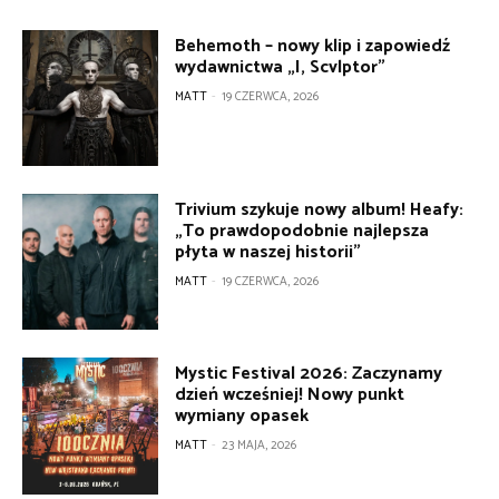
Behemoth – nowy klip i zapowiedź
wydawnictwa „I, Scvlptor”
MATT
-
19 CZERWCA, 2026
Trivium szykuje nowy album! Heafy:
„To prawdopodobnie najlepsza
płyta w naszej historii”
MATT
-
19 CZERWCA, 2026
Mystic Festival 2026: Zaczynamy
dzień wcześniej! Nowy punkt
wymiany opasek
MATT
-
23 MAJA, 2026