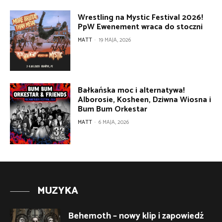
Wrestling na Mystic Festival 2026!
PpW Ewenement wraca do stoczni
MATT
-
19 MAJA, 2026
Bałkańska moc i alternatywa!
Alborosie, Kosheen, Dziwna Wiosna i
Bum Bum Orkestar
MATT
-
6 MAJA, 2026
MUZYKA
Behemoth – nowy klip i zapowiedź