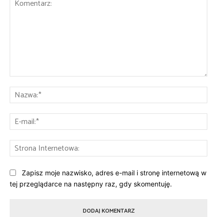
Komentarz:
Na
E-
mai
St
Int
Zapisz moje nazwisko, adres e-mail i stronę internetową w
tej przeglądarce na następny raz, gdy skomentuję.