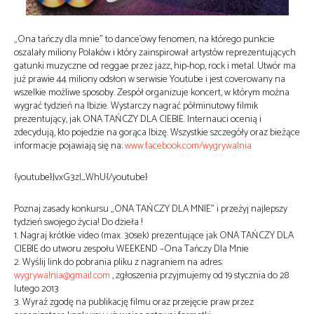
„Ona tańczy dla mnie” to dance`owy fenomen, na którego punkcie
oszalały miliony Polaków i który zainspirował artystów reprezentujących
gatunki muzyczne od reggae przez jazz, hip-hop, rock i metal. Utwór ma
już prawie 44 miliony odsłon w serwisie Youtube i jest coverowany na
wszelkie możliwe sposoby. Zespół organizuje koncert, w którym można
wygrać tydzień na Ibizie. Wystarczy nagrać półminutowy filmik
prezentujący, jak ONA TAŃCZY DLA CIEBIE. Internauci ocenią i
zdecydują, kto pojedzie na gorąca Ibizę. Wszystkie szczegóły oraz bieżące
informacje pojawiają się na:
www.facebook.com/wygrywalnia
{youtube}JvxG3zl_WhU{/youtube}
Poznaj zasady konkursu „ONA TAŃCZY DLA MNIE” i przeżyj najlepszy
tydzień swojego życia! Do dzieła !
1. Nagraj krótkie video (max. 30sek) prezentujące jak ONA TAŃCZY DLA
CIEBIE do utworu zespołu WEEKEND –Ona Tańczy Dla Mnie
2. Wyślij link do pobrania pliku z nagraniem na adres:
wygrywalnia@gmail.com
, zgłoszenia przyjmujemy od 19 stycznia do 28
lutego 2013
3. Wyraź zgodę na publikację filmu oraz przejęcie praw przez