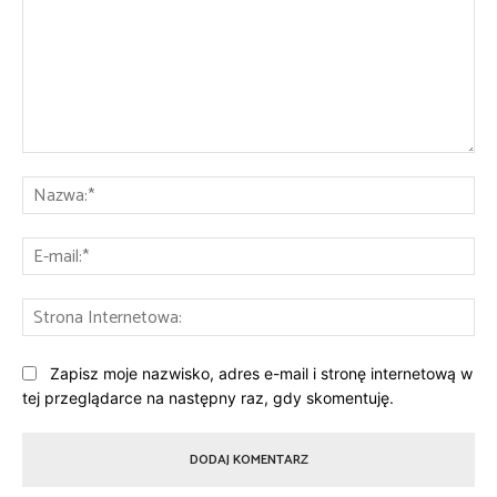
Komentarz:
Na
E-
mai
St
Int
Zapisz moje nazwisko, adres e-mail i stronę internetową w
tej przeglądarce na następny raz, gdy skomentuję.