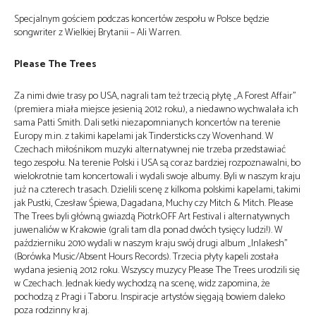
Specjalnym gościem podczas koncertów zespołu w Polsce będzie
songwriter z Wielkiej Brytanii – Ali Warren.
Please The Trees
Za nimi dwie trasy po USA, nagrali tam też trzecią płytę „A Forest Affair”
(premiera miała miejsce jesienią 2012 roku), a niedawno wychwalała ich
sama Patti Smith. Dali setki niezapomnianych koncertów na terenie
Europy m.in. z takimi kapelami jak Tindersticks czy Wovenhand. W
Czechach miłośnikom muzyki alternatywnej nie trzeba przedstawiać
tego zespołu. Na terenie Polski i USA są coraz bardziej rozpoznawalni, bo
wielokrotnie tam koncertowali i wydali swoje albumy. Byli w naszym kraju
już na czterech trasach. Dzielili scenę z kilkoma polskimi kapelami, takimi
jak Pustki, Czesław Śpiewa, Dagadana, Muchy czy Mitch & Mitch. Please
The Trees byli główną gwiazdą PiotrkOFF Art Festival i alternatywnych
juwenaliów w Krakowie (grali tam dla ponad dwóch tysięcy ludzi!). W
październiku 2010 wydali w naszym kraju swój drugi album „Inlakesh”
(Borówka Music/Absent Hours Records). Trzecia płyty kapeli została
wydana jesienią 2012 roku. Wszyscy muzycy Please The Trees urodzili się
w Czechach. Jednak kiedy wychodzą na scenę, widz zapomina, że
pochodzą z Pragi i Taboru. Inspiracje artystów sięgają bowiem daleko
poza rodzinny kraj.