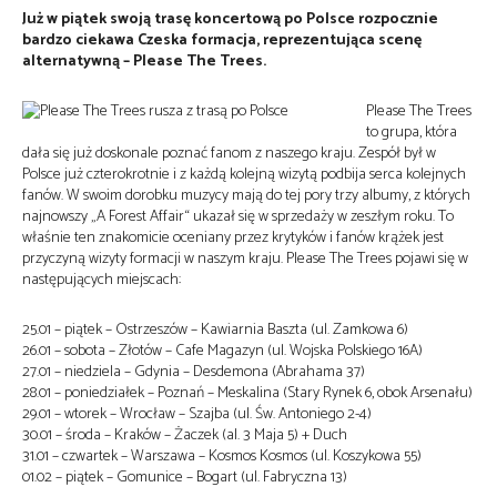
Już w piątek swoją trasę koncertową po Polsce rozpocznie
bardzo ciekawa Czeska formacja, reprezentująca scenę
alternatywną – Please The Trees.
Please The Trees
to grupa, która
dała się już doskonale poznać fanom z naszego kraju. Zespół był w
Polsce już czterokrotnie i z każdą kolejną wizytą podbija serca kolejnych
fanów. W swoim dorobku muzycy mają do tej pory trzy albumy, z których
najnowszy „A Forest Affair“ ukazał się w sprzedaży w zeszłym roku. To
właśnie ten znakomicie oceniany przez krytyków i fanów krążek jest
przyczyną wizyty formacji w naszym kraju. Please The Trees pojawi się w
następujących miejscach:
25.01 – piątek – Ostrzeszów – Kawiarnia Baszta (ul. Zamkowa 6)
26.01 – sobota – Złotów – Cafe Magazyn (ul. Wojska Polskiego 16A)
27.01 – niedziela – Gdynia – Desdemona (Abrahama 37)
28.01 – poniedziałek – Poznań – Meskalina (Stary Rynek 6, obok Arsenału)
29.01 – wtorek – Wrocław – Szajba (ul. Św. Antoniego 2-4)
30.01 – środa – Kraków – Żaczek (al. 3 Maja 5) + Duch
31.01 – czwartek – Warszawa – Kosmos Kosmos (ul. Koszykowa 55)
01.02 – piątek – Gomunice – Bogart (ul. Fabryczna 13)