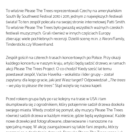
To właśnie Please The Trees reprezentowali Czechy na amerykańskim
South By Southwest Festival 2010 i 2011, jednym z największych festiwali
świata! To ten zespół polecała na swojej stronie internetowej Patti Smith.
To właśnie Please The Trees było gwiazdą wszystkich ważnych czeskich
festiwali muzycznych. Grali również w innych częściach Europy
zbierając wiele pochlebnych recenzji. Dzielili scenę m.in. z Akron/Family,
Tindersticks czy Wovenhand.
Zespół gościł na czterech trasach koncertowych po Polsce. Przy okazji
każdego koncertu w naszym kraju, artyści będą sadzić drzewo, w ramach
akcji Please The Trees Project. O co chodzi? Kiedy sześć lat temu
powstawał zespół, Vaclav Havelka – wokalista i lider grupy – został
zapytany: dla kogo gracie, jaki jest Wasz target? Odpowiedział:
„The trees
– we play to please the trees”
. Stąd wzięła się nazwa kapeli.
Przed rokiem grupa były po raz kolejny na trasie w USA i tam
skumplowała się z ogrodnikiem, który potajemnie sadził drzewa dookoła
swojego miasta. Wtedy zrodził się pomysł, aby muzycy Please The Trees
również sadzili drzewa w każdym mieście, gdzie będą występować. Każde
nowe drzewko jest fotografowane, obserwowane i nanoszone na
specjalną mapę. W akcję zaangażowani są także fani zespołu, którzy