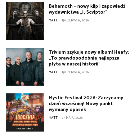
Behemoth – nowy klip i zapowiedź
wydawnictwa „I, Scvlptor”
MATT
-
19 CZERWCA, 2026
Trivium szykuje nowy album! Heafy:
„To prawdopodobnie najlepsza
płyta w naszej historii”
MATT
-
19 CZERWCA, 2026
Mystic Festival 2026: Zaczynamy
dzień wcześniej! Nowy punkt
wymiany opasek
MATT
-
23 MAJA, 2026