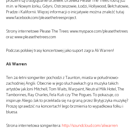
proszeni są o doglądanie drzewek. Drzewka Please The Trees rosną już
m.in. w Nowym Jorku, Gdyni, Ostrzeszowie, Łodzi, Hollywood, Bełchatowie,
Pradze i Kalifornii. Więcej informacji o inicjatywie można znaleźć tutaj:
www.facebook.com/pleasethetreesproject.
Strony internetowe Please The Trees: www.myspace.com/pleasethetrees
oraz www.pleasethetrees.com
Podczas polskiej trasy koncertowej jako suport zagra Ali Warren!
Ali Warren
Ten 24-letni songwriter pochodzi z Taunton, miasta w południowo-
zachodniej Anglii. Obecnie w jego słuchawkach gra muzyka takich
artystów jak Joni Mitchell, Tom Waits, Warpaint, Neutral Milk Hotel, The
Tamborines, Ray Charles, Fela Kuti czy The Pogues. To pokazuje, co
inspiruje Aliego. Jak to przekłada się na graną przez Brytyjczyka muzykę?
Proszę sprawdzić na koncertach! Jego brzmienia to wypadkowa folku i
bluesa.
Strona internetowa songwritera:
http://soundcloud.com/aliwarren