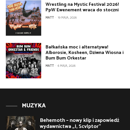
Wrestling na Mystic Festival 2026!
PpW Ewenement wraca do stoczni
MATT
-
19 MAJA, 2026
Bałkańska moc i alternatywa!
Alborosie, Kosheen, Dziwna Wiosna i
Bum Bum Orkestar
MATT
-
6 MAJA, 2026
MUZYKA
Behemoth – nowy klip i zapowiedź
wydawnictwa „I, Scvlptor”