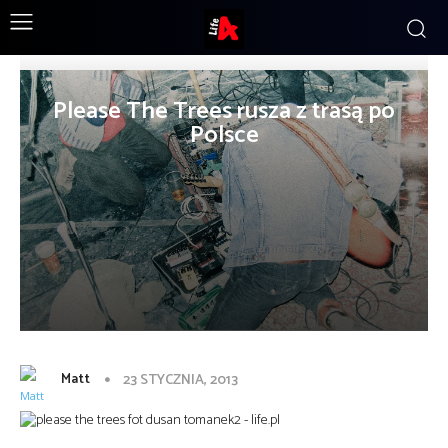
Please The Trees rusza z trasą po
Polsce
Matt
23 STYCZNIA, 2013