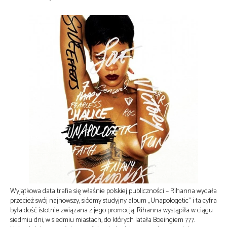
Wyjątkowa data trafia się właśnie polskiej publiczności – Rihanna wydała
przecież swój najnowszy, siódmy studyjny album „Unapologetic” i ta cyfra
była dość istotnie związana z jego promocją. Rihanna wystąpiła w ciągu
siedmiu dni, w siedmiu miastach, do których latała Boeingiem 777.