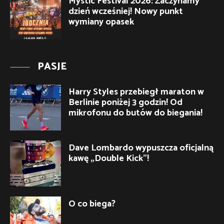
Mystic Festival 2026: Zaczynamy
dzień wcześniej! Nowy punkt
wymiany opasek
PASJE
Harry Styles przebiegł maraton w
Berlinie poniżej 3 godzin! Od
mikrofonu do butów do biegania!
Dave Lombardo wypuszcza oficjalną
kawę „Double Kick”!
O co biega?