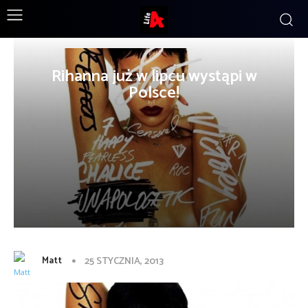
Rihanna już w lipcu wystąpi w
Polsce!
Matt
25 STYCZNIA, 2013