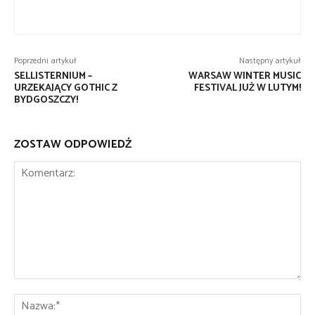
Poprzedni artykuł
Następny artykuł
SELLISTERNIUM –
WARSAW WINTER MUSIC
URZEKAJĄCY GOTHIC Z
FESTIVAL JUŻ W LUTYM!
BYDGOSZCZY!
ZOSTAW ODPOWIEDŹ
Komentarz:
Na