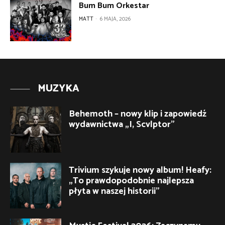
Bum Bum Orkestar
MATT
-
6 MAJA, 2026
MUZYKA
Behemoth – nowy klip i zapowiedź
wydawnictwa „I, Scvlptor”
Trivium szykuje nowy album! Heafy:
„To prawdopodobnie najlepsza
płyta w naszej historii”