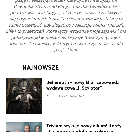
dziennikarstwo, marketing i muzyka. Uwielbiam też
podróżować oraz biegać, a także poznawać i zachwycać
się pasjami innych ludzi. To niesamowite ile jesteśmy w
stanie poświęcić, aby sięgać po realizację swoich marzeń.
Life4 to przestrzeń, która łączy wszystkie moje zajawki i ma
pokazywać jakie niesamowite pasje towarzyszą innym
ludziom. To miejsce, w którym mowa o życiu pasją i dla
pasji - Life4.
NAJNOWSZE
Behemoth – nowy klip i zapowiedź
wydawnictwa „I, Scvlptor”
MATT
-
19 CZERWCA, 2026
Trivium szykuje nowy album! Heafy:
„To prawdopodobnie najlepsza