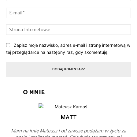
E-
mai
St
Int
Zapisz moje nazwisko, adres e-mail i stronę internetową w
tej przeglądarce na następny raz, gdy skomentuję.
O MNIE
MATT
Mam na imię Mateusz i od zawsze podążam w życiu za
pasją i realizacją marzeń. Cale życie towarzyszy mi