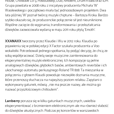
House, Chillwave Lo-$, Postdubstep, Dub, Ambient, Drum’n’bass oraz IDM.
Grupa powstała w 2008 roku z inicjatywy producenta Michała 'W’
Wasilewskiego i początkowo miała być jednoosobowym projektem. Dwa
lata później 'W’ poznał twórcę muzyki chiptune – Bartosza Kroka. Bardzo
szybko okazało się, że producenckie połączenie sił jest nieuniknione.
Wspólne zacięcie do wyginania, transformowania i przekształcania
dźwięków zaowocowała wydaną w maju 2011 roku płytą 'Emoth’.
XXANAXX
tworzony przez Klaudie i Wu w 2012 roku. Klaudia po
pojawieniu się w polskiej edycji X Factor szukała producenta a Voo
wokalistki. Potrzebowali jednego spotkania, by podjąć decyzję, że chcą ze
sobą współpracować. Dzielą swoje muzyczne zainteresowania do
eksperymentalnej muzyki elektronicznej. Ich kompozycje są pełne
analogowych dźwięków, głębokich basów, ambientowych reverbów i ich
ukochanego automatu perkusyjnego Roland TR 808. Ta mieszanka w
połączeniu z głosem Klaudii powoduje niezwykłe doznania muzyczne,
które przenoszą słuchacza na najwyższy poziom relaksu. Zapytani o
wykonywany gatunek, mówią: „nie ma jeszcze nazwy, ale można go
nazwać przyszłościowym chilloutem”.
Lanberry
porusza się w kilku gatunkach muzycznych, uwielbia
eksperymentować z brzmieniem elektronicznym ale ma również słabość
do dźwięków akustycznych. Podczas jej koncertów w warszawskich