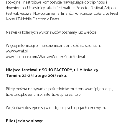
spokojne i nastrojowe kompozycje nawiązujące do trip-hopu i
downtempo. Uczestnicy takich festiwali jak Selector Festival, Artpop
Festival, Festiwal Nowobrzmienia, finaliści konkursów Coke Live Fresh
Noise i T-Mobile Electronic Beats.
Nazwiska kolejnych wykonawców poznamy już wkrótce!
Więcej informacji o imprezie można znaleźć na stronach:
www.wwmf.pl
www.facebook.com/WarsawWinterMusicFestival
Miejsce festiwalu: SOHO FACTORY, ul. Mińska 25
Termin: 22-23 lutego 2013 roku.
Bilety można nabywać za pośrednictwem stron: wwmf.pl, ebilet.pl,
ticketpro.pl, eventim.pl, interticket.pl oraz ftb.pl
Wejściówki dostępne są w następujących opcjach cenowych:
Bilet jednodniowy: