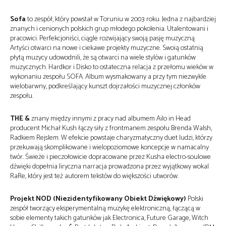
Sofa
to zespół, który powstał w Toruniu w 2003 roku. Jedna z najbardziej
znanych i cenionych polskich grup młodego pokolenia. Utalentowani i
pracowici. Perfekcjoniści, ciągle rozwijający swoją pasję muzyczną.
Artyści otwarci na nowe i ciekawe projekty muzyczne. Swoią ostatnią
płytą muzycy udowodnili, że są otwarci na wiele stylów i gatunków
muzycznych. Hardkor i Disko to ostateczna relacja z przełomu wieków w
wykonaniu zespołu SOFA. Album wysmakowany a przy tym niezwykle
wielobarwny, podkreślający kunszt dojrzałości muzycznej członków
zespołu.
THE &
znany między innymi z pracy nad albumem Ailo in Head
producent Michał Kush łączy siły z frontmanem zespołu Brenda Walsh,
Radkiem Rejslem. W efekcie powstaje charyzmatyczny duet ludzi, którzy
przekuwają skomplikowane i wielopoziomowe koncepcje w namacalny
twór. Świeże i pieczołowicie dopracowane przez Kusha electro-soulowe
dźwięki dopełnia liryczna narracja prowadzona przez wyjątkowy wokal
RaRe, który jest też autorem tekstów do większości utworów.
Projekt NOD (Niezidentyfikowany Obiekt Dźwiękowy)
Polski
zespół tworzący eksperymentalną muzykę elektroniczną, łączącą w
sobie elementy takich gatunków jak Electronica, Future Garage, Witch