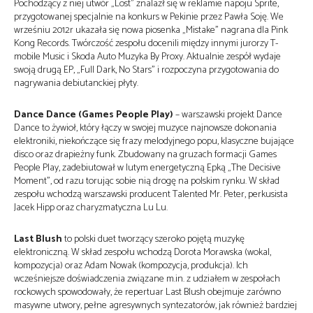
Pochodzący z niej utwór „Lost” znalazł się w reklamie napoju Sprite,
przygotowanej specjalnie na konkurs w Pekinie przez Pawła Soję. We
wrześniu 2012r ukazała się nowa piosenka „Mistake” nagrana dla Pink
Kong Records. Twórczość zespołu docenili między innymi jurorzy T-
mobile Music i Skoda Auto Muzyka By Proxy. Aktualnie zespół wydaje
swoją drugą EP, „Full Dark, No Stars” i rozpoczyna przygotowania do
nagrywania debiutanckiej płyty.
Dance Dance (Games People Play)
– warszawski projekt Dance
Dance to żywioł, który łączy w swojej muzyce najnowsze dokonania
elektroniki, niekończące się frazy melodyjnego popu, klasyczne bujające
disco oraz drapieżny funk. Zbudowany na gruzach formacji Games
People Play, zadebiutował w lutym energetyczną Epką „The Decisive
Moment”, od razu torując sobie nią drogę na polskim rynku. W skład
zespołu wchodzą warszawski producent Talented Mr. Peter, perkusista
Jacek Hipp oraz charyzmatyczna Lu Lu.
Last Blush
to polski duet tworzący szeroko pojętą muzykę
elektroniczną. W skład zespołu wchodzą Dorota Morawska (wokal,
kompozycja) oraz Adam Nowak (kompozycja, produkcja). Ich
wcześniejsze doświadczenia związane m.in. z udziałem w zespołach
rockowych spowodowały, że repertuar Last Blush obejmuje zarówno
masywne utwory, pełne agresywnych syntezatorów, jak również bardziej