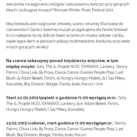
wieczorów na wygrzaniu mózgów i wyluzowaniu kończyn przy gorących
bitach i pulsującej muzyce? Warsaw Winter Music Festival 2013
Ideą festiwalu jest rozgrzanie zimowej, szarej i smutnej Warszawy do
czerwoności! Oprócz świetnej muzyki przygotujemy dla fanów festiwali
to co najlepsze by się dobrze bawić w centrum miasta: lodowe rzeźby,
zapierające dech w piersiach pokazy multimedialne, konkursy oraz wiele
innych gorących atrakcji.
Na scenie zobaczymy ponad trzydziestu artystów, w tym
między innymi:
Sofa, The &, Projekt NOD, XXANAXX, Lanbery, Skinny
Patrini, Olivia Livki, By Proxy, Dance Dance (Games People Play), Last
Blush, dj Adam Bekett, Flirtini, dj Hungry Hungry Models, dj I Say Mikey,
Kovvalsky, Boy Division, Boogie, Panda, Jealo, Kocurr i inni.
Start 22.02.2013 (piątek) o godzinie 17.00 wystąpią m.in.:
Sofa,
The &, Projekt NOD, XXANAXX, Lanbery, dj-e: Adam Bekett, Flirtini,
Hungry Hungry Models, I Say Mikey, Kovvalsky.
23.02.2013 (sobota), start godzina 17.00 wystąpiąm.in.:
Skinny
Patrini, Olivia Livki, By Proxy, Dance Dance (Games People Play), Last
Blush, Boy Division, Boogie, Panda, Jealo, Kocurr.