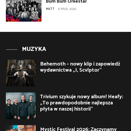
Bum Bum Orkestar
MATT
-
6 MAJA, 2026
MUZYKA
Behemoth – nowy klip i zapowiedź
wydawnictwa „I, Scvlptor”
Trivium szykuje nowy album! Heafy:
„To prawdopodobnie najlepsza
płyta w naszej historii”
Mystic Festival 2026: Zaczynamy