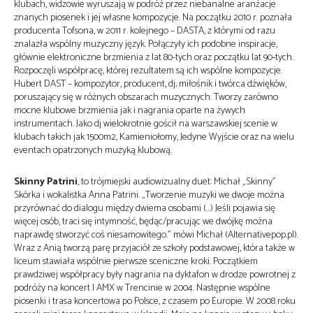
klubach, widzowie wyruszają w podróż przez niebanalne aranżacje
znanych piosenek i jej własne kompozycje. Na początku 2010 r. poznała
producenta Tofsona, w 2011 r. kolejnego – DASTA, z którymi od razu
znalazła wspólny muzyczny język. Połączyły ich podobne inspiracje,
głównie elektroniczne brzmienia z lat 80-tych oraz początku lat 90-tych.
Rozpoczęli współpracę, której rezultatem są ich wspólne kompozycje.
Hubert DAST – kompozytor, producent, dj; miłośnik i twórca dźwięków,
poruszający się w różnych obszarach muzycznych. Tworzy zarówno
mocne klubowe brzmienia jak i nagrania oparte na żywych
instrumentach. Jako dj wielokrotnie gościł na warszawskiej scenie w
klubach takich jak 1500m2, Kamieniołomy, Jedyne Wyjście oraz na wielu
eventach opatrzonych muzyką klubową.
Skinny Patrini
, to trójmiejski audiowizualny duet: Michał „Skinny”
Skórka i wokalistka Anna Patrini. „Tworzenie muzyki we dwoje można
przyrównać do dialogu między dwiema osobami (…) Jeśli pojawia się
więcej osób, traci się intymność, będąc/pracując we dwójkę można
naprawdę stworzyć coś niesamowitego.” mówi Michał (Alternativepop.pl).
Wraz z Anią tworzą parę przyjaciół ze szkoły podstawowej, która także w
liceum stawiała wspólnie pierwsze sceniczne kroki. Początkiem
prawdziwej współpracy były nagrania na dyktafon w drodze powrotnej z
podróży na koncert I AMX w Trencinie w 2004. Następnie wspólne
piosenki i trasa koncertowa po Polsce, z czasem po Europie. W 2008 roku