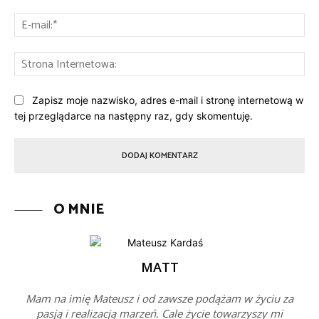
E-
mai
St
Int
Zapisz moje nazwisko, adres e-mail i stronę internetową w
tej przeglądarce na następny raz, gdy skomentuję.
O MNIE
MATT
Mam na imię Mateusz i od zawsze podążam w życiu za
pasją i realizacją marzeń. Cale życie towarzyszy mi