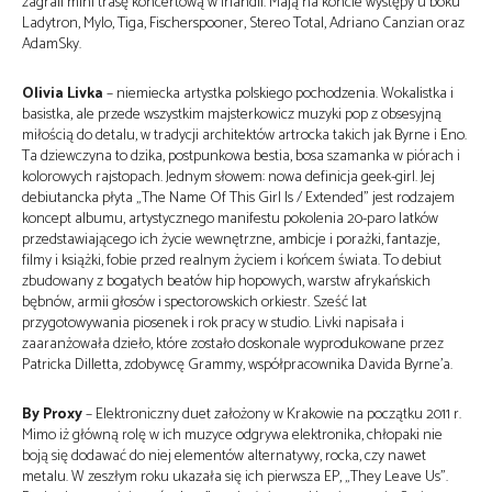
zagrali mini trasę koncertową w Irlandii. Mają na koncie występy u boku
Ladytron, Mylo, Tiga, Fischerspooner, Stereo Total, Adriano Canzian oraz
AdamSky.
Olivia Livka
– niemiecka artystka polskiego pochodzenia. Wokalistka i
basistka, ale przede wszystkim majsterkowicz muzyki pop z obsesyjną
miłością do detalu, w tradycji architektów artrocka takich jak Byrne i Eno.
Ta dziewczyna to dzika, postpunkowa bestia, bosa szamanka w piórach i
kolorowych rajstopach. Jednym słowem: nowa definicja geek-girl. Jej
debiutancka płyta „The Name Of This Girl Is / Extended” jest rodzajem
koncept albumu, artystycznego manifestu pokolenia 20-paro latków
przedstawiającego ich życie wewnętrzne, ambicje i porażki, fantazje,
filmy i książki, fobie przed realnym życiem i końcem świata. To debiut
zbudowany z bogatych beatów hip hopowych, warstw afrykańskich
bębnów, armii głosów i spectorowskich orkiestr. Sześć lat
przygotowywania piosenek i rok pracy w studio. Livki napisała i
zaaranżowała dzieło, które zostało doskonale wyprodukowane przez
Patricka Dilletta, zdobywcę Grammy, współpracownika Davida Byrne’a.
By Proxy
– Elektroniczny duet założony w Krakowie na początku 2011 r.
Mimo iż główną rolę w ich muzyce odgrywa elektronika, chłopaki nie
boją się dodawać do niej elementów alternatywy, rocka, czy nawet
metalu. W zeszłym roku ukazała się ich pierwsza EP, „They Leave Us”.