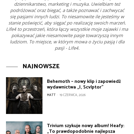
dziennikarstwo, marketing i muzyka. Uwielbiam też
podróżować oraz biegać, a także poznawać i zachwycać
się pasjami innych ludzi. To niesamowite ile jesteśmy w
stanie poświęcić, aby sięgać po realizację swoich marzeń.
Life4 to przestrzeń, która łączy wszystkie moje zajawki i ma
pokazywać jakie niesamowite pasje towarzyszą innym
ludziom. To miejsce, w którym mowa o życiu pasją i dla
pasji - Life4.
NAJNOWSZE
Behemoth – nowy klip i zapowiedź
wydawnictwa „I, Scvlptor”
MATT
-
19 CZERWCA, 2026
Trivium szykuje nowy album! Heafy:
„To prawdopodobnie najlepsza