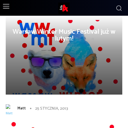
Warsaw Winter Music Festival już w
lutym!
Matt
25 STYCZNIA, 2013