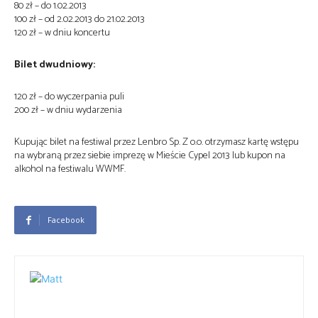
80 zł – do 1.02.2013
100 zł – od 2.02.2013 do 21.02.2013
120 zł – w dniu koncertu
Bilet dwudniowy:
120 zł – do wyczerpania puli
200 zł – w dniu wydarzenia
Kupując bilet na festiwal przez Lenbro Sp. Z o.o. otrzymasz kartę wstępu
na wybraną przez siebie imprezę w Mieście Cypel 2013 lub kupon na
alkohol na festiwalu WWMF.
Facebook