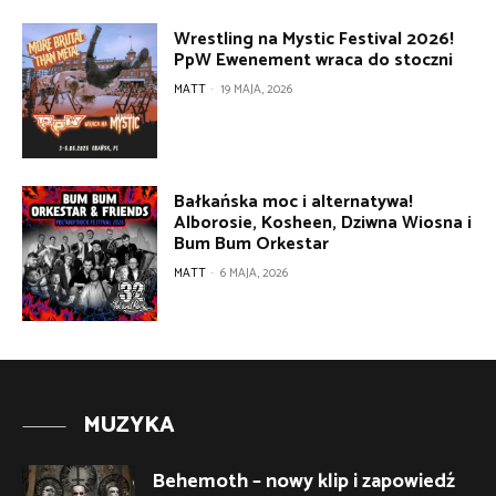
Wrestling na Mystic Festival 2026!
PpW Ewenement wraca do stoczni
MATT
-
19 MAJA, 2026
Bałkańska moc i alternatywa!
Alborosie, Kosheen, Dziwna Wiosna i
Bum Bum Orkestar
MATT
-
6 MAJA, 2026
MUZYKA
Behemoth – nowy klip i zapowiedź