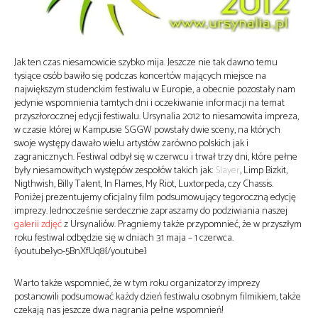
Jak ten czas niesamowicie szybko mija. Jeszcze nie tak dawno temu
tysiące osób bawiło się podczas koncertów mających miejsce na
największym studenckim festiwalu w Europie, a obecnie pozostały nam
jedynie wspomnienia tamtych dni i oczekiwanie informacji na temat
przyszłorocznej edycji festiwalu. Ursynalia 2012 to niesamowita impreza,
w czasie której w Kampusie SGGW powstały dwie sceny, na których
swoje występy dawało wielu artystów zarówno polskich jak i
zagranicznych. Festiwal odbył się w czerwcu i trwał trzy dni, które pełne
były niesamowitych występów zespołów takich jak:
Slayer
, Limp Bizkit,
Nigthwish, Billy Talent, In Flames, My Riot, Luxtorpeda, czy Chassis.
Poniżej prezentujemy oficjalny film podsumowujący tegoroczną edycję
imprezy. Jednocześnie serdecznie zapraszamy do podziwiania naszej
galerii zdjęć
z Ursynaliów. Pragniemy także przypomnieć, że w przyszłym
roku festiwal odbędzie się w dniach 31 maja – 1 czerwca.
{youtube}yo-5BnXfUq8{/youtube}
Warto także wspomnieć, że w tym roku organizatorzy imprezy
postanowili podsumować każdy dzień festiwalu osobnym filmikiem, także
czekają nas jeszcze dwa nagrania pełne wspomnień!