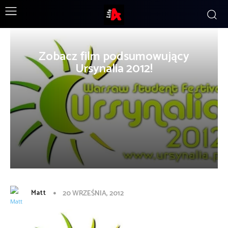
Zobacz film podsumowujący
Ursynalia 2012!
Matt
20 WRZEŚNIA, 2012