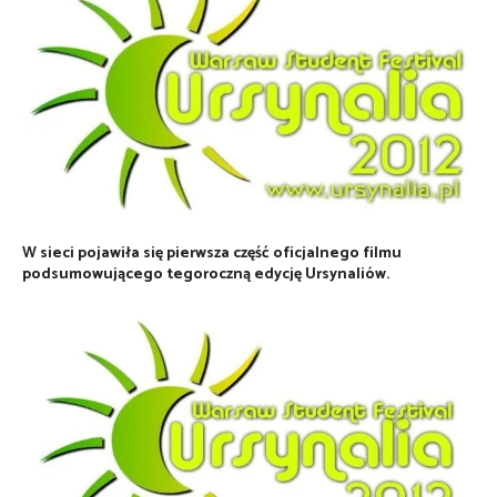
W sieci pojawiła się pierwsza część oficjalnego filmu
podsumowującego tegoroczną edycję Ursynaliów.