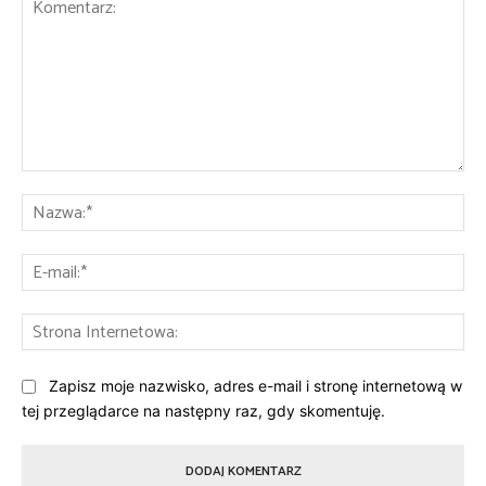
Komentarz:
Na
E-
mai
St
Int
Zapisz moje nazwisko, adres e-mail i stronę internetową w
tej przeglądarce na następny raz, gdy skomentuję.