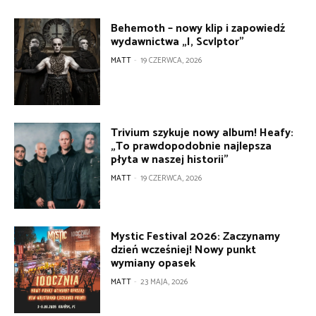
Behemoth – nowy klip i zapowiedź
wydawnictwa „I, Scvlptor”
MATT
-
19 CZERWCA, 2026
Trivium szykuje nowy album! Heafy:
„To prawdopodobnie najlepsza
płyta w naszej historii”
MATT
-
19 CZERWCA, 2026
Mystic Festival 2026: Zaczynamy
dzień wcześniej! Nowy punkt
wymiany opasek
MATT
-
23 MAJA, 2026