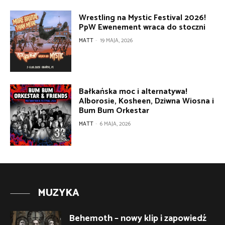
Wrestling na Mystic Festival 2026!
PpW Ewenement wraca do stoczni
MATT
-
19 MAJA, 2026
Bałkańska moc i alternatywa!
Alborosie, Kosheen, Dziwna Wiosna i
Bum Bum Orkestar
MATT
-
6 MAJA, 2026
MUZYKA
Behemoth – nowy klip i zapowiedź