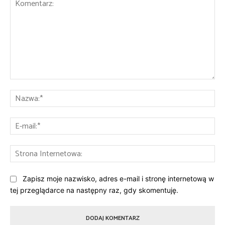
Komentarz:
Na
E-
mai
St
Int
Zapisz moje nazwisko, adres e-mail i stronę internetową w
tej przeglądarce na następny raz, gdy skomentuję.