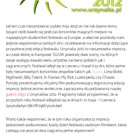
Jak ten czas niesamowicie szybko mija. Jeszcze nie tak dawno temu
tysiące osób bawiło się podczas koncertów mających miejsce na
największym studenckim festiwalu w Europie, a obecnie pozostały nam
jedynie wspomnienia tamtych dni i oczekiwanie na informacje dotyczące
przyszłorocznej edycji festiwalu. Ursynalia 2012 to niesamowita impreza,
w czasie której w Kampusie SGGW powstały dwie sceny, na których
swoje występy dawało wielu artystów zarówno polskich jak i
zagranicznych. Festiwal odbył się w czerwcu i trwał trzy dni, które pełne
były niesamowitych koncertów zespołów takich jak:
Slayer
, Limp Bizkit,
Nigthwish, Billy Talent, In Flames, My Riot, Luxtorpeda, czy Chassis.
Poniżej prezentujemy oficjalny film podsumowujący tegoroczną edycję
imprezy. Jednocześnie serdecznie zapraszamy do podziwiania naszej
galerii zdjęć
z Ursynaliów 2012. Pragniemy także przypomnieć, że w
przyszłym roku festiwal odbędzie się w dniach 31 maja – 1 czerwca.
{youtube}yo-5BnXfUq8{/youtube}
Warto także wspomnieć, że w tym roku organizatorzy imprezy
postanowili podsumować każdy dzień festiwalu osobnym filmikiem, także
czekają nas jeszcze dwa nagrania pełne wspomnień!