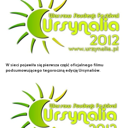
W sieci pojawiła się pierwsza część oficjalnego filmu
podsumowującego tegoroczną edycję Ursynaliów.