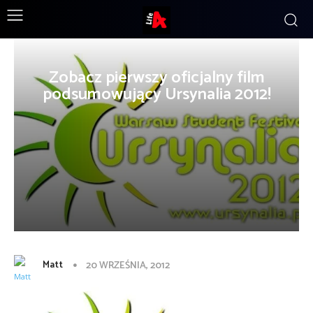
Zobacz pierwszy oficjalny film
podsumowujący Ursynalia 2012!
Matt
20 WRZEŚNIA, 2012