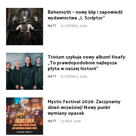
Behemoth – nowy klip i zapowiedź
wydawnictwa „I, Scvlptor”
MATT
-
19 CZERWCA, 2026
Trivium szykuje nowy album! Heafy:
„To prawdopodobnie najlepsza
płyta w naszej historii”
MATT
-
19 CZERWCA, 2026
Mystic Festival 2026: Zaczynamy
dzień wcześniej! Nowy punkt
wymiany opasek
MATT
-
23 MAJA, 2026